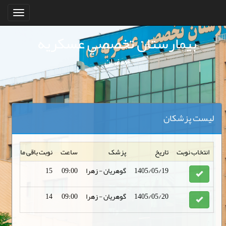
Toggle
avigation
بيمارستان تخصصي عسكريه
اصفهان
لیست پزشکان
انتخاب نوبت
تاریخ
پزشک
ساعت
نوبت باقی مانده
1405/05/19
گوهریان - زهرا
09:00
15
1405/05/20
گوهریان - زهرا
09:00
14